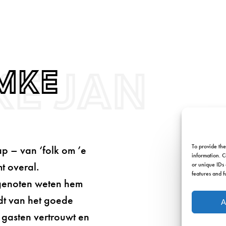
ke Jan
Omke
To provide the
p – van ‘folk om ’e
information. C
t overal.
or unique IDs 
features and f
genoten weten hem
dt van het goede
A
n gasten vertrouwt en