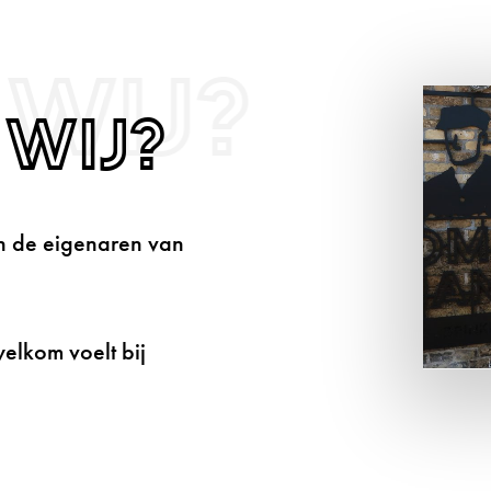
 wij?
 wij?
jn de eigenaren van
elkom voelt bij