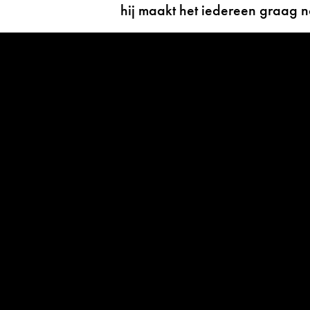
hij maakt het iedereen graag n
Omke Jan heeft echt bestaan. 
1969) was een koopman, een 
melkvee én de oud-oom van opr
Omke Jan was een man met een
vooruitziende blik en een grote
cultuur. De ideale inspiratiebr
even warm en oprecht is als de