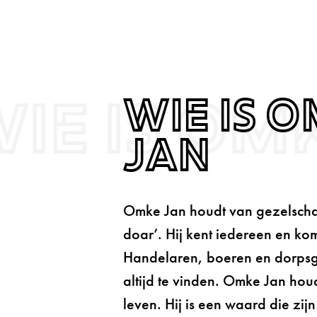
ie is Om
Wie is 
Jan
Omke Jan houdt van gezelscha
doar’. Hij kent iedereen en kom
Handelaren, boeren en dorps
altijd te vinden. Omke Jan hou
leven. Hij is een waard die zij