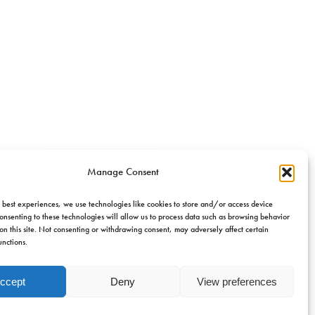
Manage Consent
 best experiences, we use technologies like cookies to store and/or access device
onsenting to these technologies will allow us to process data such as browsing behavior
on this site. Not consenting or withdrawing consent, may adversely affect certain
unctions.
ccept
Deny
View preferences