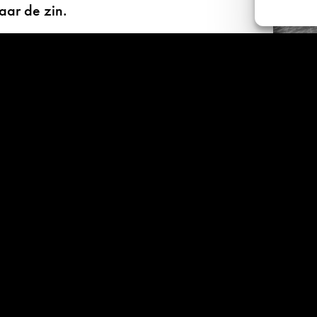
aar de zin.
Jan Bles (1887 –
handelaar in
ichter Jan Bles.
 groot hart, een
 liefde voor de Friese
on voor een plek die
 man zelf.