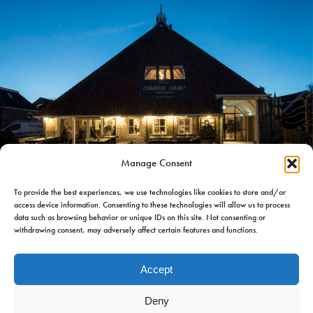
Manage Consent
iet Hein Eek
To provide the best experiences, we use technologies like cookies to store and/or
access device information. Consenting to these technologies will allow us to process
Piet Hein Eek
data such as browsing behavior or unique IDs on this site. Not consenting or
withdrawing consent, may adversely affect certain features and functions.
Piet Hein Eek hat das Design des Bauernhauses entworfen
Accept
und umgesetzt, eine zeitgenössische Hommage an den alten
„Ort“. Essen und Schlafen unter einem Dach.
Deny